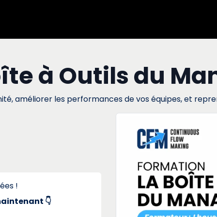
sation
Formation
Accompagnement
à propos
îte à Outils du M
té, améliorer les performances de vos équipes, et reprend
ées !
maintenant 👇